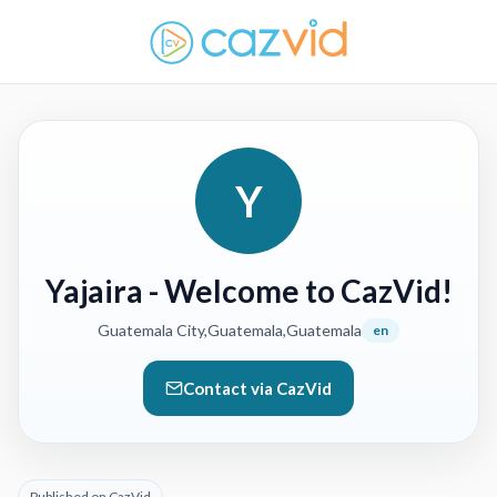
Y
Yajaira
- Welcome to CazVid!
Guatemala City,Guatemala,Guatemala
en
Contact via CazVid
Published on CazVid