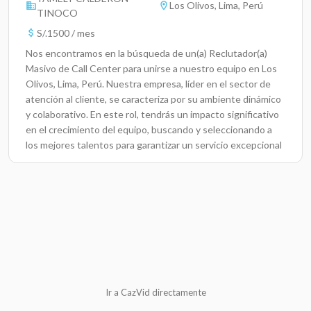
Los Olivos, Lima, Perú
TINOCO
S/.1500 / mes
Nos encontramos en la búsqueda de un(a) Reclutador(a)
Masivo de Call Center para unirse a nuestro equipo en Los
Olivos, Lima, Perú. Nuestra empresa, líder en el sector de
atención al cliente, se caracteriza por su ambiente dinámico
y colaborativo. En este rol, tendrás un impacto significativo
en el crecimiento del equipo, buscando y seleccionando a
los mejores talentos para garantizar un servicio excepcional
a nuestros clientes.Responsabilidades ClaveRealizar
procesos de reclutamiento masivo para posiciones de call
center.Conducir entrevistas telefónicas y presenciales con
los candidatos.Desarrollar y mantener relaciones con
universidades y otros canales de reclutamiento.Administrar
bases de datos de candidatos utilizando Excel y otros
sistemas de seguimiento.Colaborar con el equipo de
Recursos Humanos para afinar las descripciones de puestos
y requisitos.Proporcionar informes sobre el progreso del
Ir a CazVid directamente
reclutamiento y métricas de selección.Participar en ferias