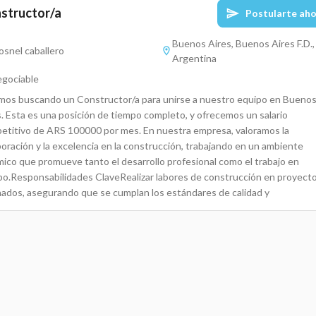
structor/a
Postularte ah
Buenos Aires, Buenos Aires F.D.,
osnel caballero
Argentina
gociable
mos buscando un Constructor/a para unirse a nuestro equipo en Bueno
s. Esta es una posición de tiempo completo, y ofrecemos un salario
etitivo de ARS 100000 por mes. En nuestra empresa, valoramos la
boración y la excelencia en la construcción, trabajando en un ambiente
mico que promueve tanto el desarrollo profesional como el trabajo en
po.Responsabilidades ClaveRealizar labores de construcción en proyect
nados, asegurando que se cumplan los estándares de calidad y
ridad.Colaborar con el equipo para completar obras terminadas y obras
s, siguiendo las especificaciones del proyecto.Participar en la planificaci
ución de obras, asegurando el cumplimiento de plazos establecidos.Man
comunicación efectiva con todos los miembros del equipo y subcontratis
lucrados.Monitorear el avance de las obras y reportar cualquier desviació
plazos o costos.Asegurar que el lugar de trabajo cumpla con las normas d
 y seguridad ocupacional.Contribuir a la capacitación y desarrollo de nu