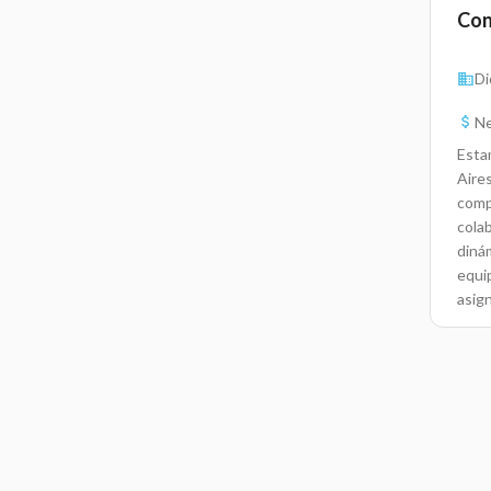
Con
Di
Ne
Esta
Aire
comp
cola
diná
equi
asig
segu
grise
ejec
una 
invo
los 
salud