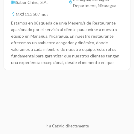
Sabor Chino, S.A.
Department, Nicaragua
MX$11.350 / mes
Estamos en búsqueda de un/a Mesero/a de Restaurante
apasionado por el servicio al cliente para unirse a nuestro
equipo en Managua, Nicaragua. En nuestro restaurante,
ofrecemos un ambiente acogedor y dinámico, donde
valoramos a cada miembro de nuestro equipo. Este rol es
fundamental para garantizar que nuestros clientes tengan
una experiencia excepcional, desde el momento en que
llegan hasta que se van. Te invitamos a postularte si tienes
una actitud positiva y ganas de brindar un excelente
servicio.Responsabilidades ClaveAtender a los clientes de
manera amable y profesional.Tomar órdenes de manera
precisa y eficiente.Servir alimentos y bebidas, asegurando la
presentación adecuada de los mismos.Mantener la limpieza
y organización de las áreas de trabajo y comedor.Responde a
las preguntas de los clientes sobre el menú y realiza
recomendaciones.Gestionar los pagos y procesar cuentas
Ir a CazVid directamente
de manera efectiva.Colaborar con el personal de cocina para