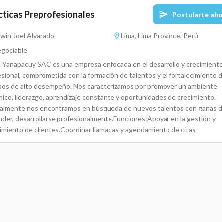
cticas Preprofesionales
Postularte ah
win Joel Alvarado
Lima, Lima Province, Perú
gociable
J Yanapacuy SAC es una empresa enfocada en el desarrollo y crecimient
esional, comprometida con la formación de talentos y el fortalecimiento 
pos de alto desempeño. Nos caracterizamos por promover un ambiente
mico, liderazgo, aprendizaje constante y oportunidades de crecimiento.
almente nos encontramos en búsqueda de nuevos talentos con ganas 
nder, desarrollarse profesionalmente.Funciones:Apoyar en la gestión y
imiento de clientes.Coordinar llamadas y agendamiento de citas
rciales.Brindar soporte al equipo como parte del entrenamiento.Particip
ategias de captación y fidelización de clientes.Requisitos:Estudiantes
ersitarios o técnicos de Administración, Marketing, Negocios, Ingeniería
trial, Comunicaciones o carreras afines.Facilidad de comunicación y trato
te.Proactividad y ganas de aprender.Proactividad, disciplina,
onsabilidad. Ofrecemos:Capacitación constante.Excelente ambiente
al.Línea de crecimiento y desarrollo profesional.Constancia y certificado
ticas.Bonos e incentivos por desempeño.