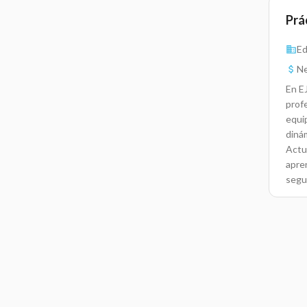
Prá
Ed
Ne
En E
prof
equi
diná
Actu
apre
segu
come
estr
univ
Indus
clien
resp
labor
prác