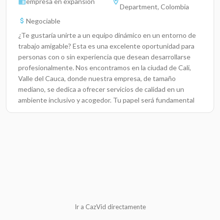
empresa en expansión
Department, Colombia
Negociable
¿Te gustaría unirte a un equipo dinámico en un entorno de
trabajo amigable? Esta es una excelente oportunidad para
personas con o sin experiencia que desean desarrollarse
profesionalmente. Nos encontramos en la ciudad de Cali,
Valle del Cauca, donde nuestra empresa, de tamaño
mediano, se dedica a ofrecer servicios de calidad en un
ambiente inclusivo y acogedor. Tu papel será fundamental
para contribuir al crecimiento de nuestra organización y al
bienestar de nuestros clientes.Responsabilidades
ClaveColaborar con el equipo para llevar a cabo tareas
diarias, fomentando un ambiente de trabajo
positivo.Participar en reuniones de equipo para compartir
ideas y soluciones.Contribuir en la mejora continua de
procesos manteniendo una actitud proactiva.manejo de
archivo y papelería Requisitos y calificaciones
preferidasHabilidades de comunicación efectivas.Capacidad
Ir a CazVid directamente
para trabajar en equipo.Actitud positiva y disposición para
aprender.No se requieren requisitos educativos