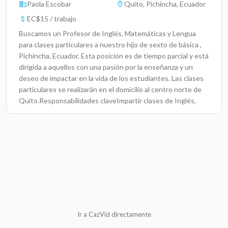
Paola Escobar
Quito, Pichincha, Ecuador
EC$15 / trabajo
Buscamos un Profesor de Inglés, Matemáticas y Lengua
para clases particulares a nuestro hijo de sexto de básica ,
Pichincha, Ecuador. Esta posición es de tiempo parcial y está
dirigida a aquellos con una pasión por la enseñanza y un
deseo de impactar en la vida de los estudiantes. Las clases
particulares se realizarán en el domicilio al centro norte de
Quito.Responsabilidades claveImpartir clases de Inglés,
Matemáticas y Lengua de manera creativa y
efectiva.Desarrollar planes de lecciones adaptados a las
necesidades de los estudiantes.Evaluar el progreso
académico y proporcionar retroalimentación
constructiva.Fomentar un ambiente de aprendizaje inclusivo
y participativo.Participar en reuniones de equipo para
mejorar las prácticas pedagógicas.Colaborar con otros
docentes para crear un currículo integrado y
enriquecedor.Realizar actividades extracurriculares que
complementen el aprendizaje en el aula.Requisitos y
Ir a CazVid directamente
cualificaciones preferidasLicenciatura en Educación o