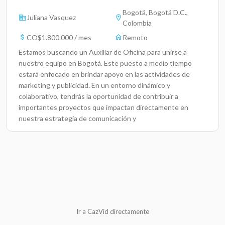
Bogotá, Bogotá D.C.,
Juliana Vasquez
Colombia
CO$1.800.000 / mes
Remoto
Estamos buscando un Auxiliar de Oficina para unirse a
nuestro equipo en Bogotá. Este puesto a medio tiempo
estará enfocado en brindar apoyo en las actividades de
marketing y publicidad. En un entorno dinámico y
colaborativo, tendrás la oportunidad de contribuir a
importantes proyectos que impactan directamente en
nuestra estrategia de comunicación y
promoción.Responsabilidades ClaveAsistir en la
planificación y ejecución de campañas publicitarias y
promocionales.Colaborar en la creación y organización de
contenidos para diferentes plataformas.Colaborar con el
equipo creativo en el desarrollo de materiales
visuales.Contribuir a la organización general del
departamento y mantener registros
actualizados.CalificacionesBachillerato
Ir a CazVid directamente
completo.Habilidades en organización y trabajo en