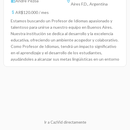
Andre Pezoa
Aires F.D., Argentina
AR$120.000 / mes
Estamos buscando un Profesor de Idiomas apasionado y
talentoso para unirse a nuestro equipo en Buenos Aires.
Nuestra institución se dedica al desarrollo y la excelencia
educativa, ofreciendo un ambiente acogedor y colaborativo.
Como Profesor de Idiomas, tendrá un impacto significativo
en el aprendizaje y el desarrollo de los estudiantes,
ayudándoles a alcanzar sus metas lingüísticas en un entorno
dinámico.Responsabilidades ClavePlanificar y desarrollar
lecciones efectivas que se alineen con los objetivos del
currículo.Fomentar un ambiente de aprendizaje inclusivo y
motivador para los estudiantes.Evaluar y monitorear el
progreso de los estudiantes, proporcionando
retroalimentación oportuna.Integrar tecnología en el
proceso de enseñanza para mejorar la experiencia de
aprendizaje.Colaborar con otros educadores para diseñar
proyectos interdisciplinares.Participar en reuniones del
Ir a CazVid directamente
personal y en actividades de desarrollo profesional
continuo.Contribuir a la creación de un ambiente escolar