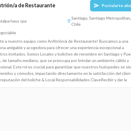
itrión/a de Restaurante
Postularte ah
Santiago, Santiago Metropolitan,
talpa haus spa
Chile
gociable
te a nuestro equipo como Anfitrión/a de Restaurante! Buscamos a una
ona amigable y acogedora para ofrecer una experiencia excepcional a
tros invitados. Somos Locales y boliches de renombre en Santiago y Pue
s, de tamaño mediano, que se preocupa por brindar un ambiente cálido y
sional. Este rol es crucial para garantizar que nuestros huéspedes se si
venidos y cómodos, impactando directamente en la satisfacción del clien
 reputación del boliche & Local.Responsabilidades ClaveRecibir y dar la
venida a los invitados al restaurante con una actitud amigable.Asignar m
uerdo con la disponibilidad y el flujo de clientes.Gestionar el sistema de
rvas y asegurarse de que todas las solicitudes especiales sean
idas.Colaborar con el personal de servicio para asegurar un flujo eficien
ción al cliente.Responder a preguntas sobre el menú y los servicios del
aurante.Coordinar la espera de los clientes cuando sea necesario, ofreci
ciones hasta que se liberen mesas.Recoger feedback de los clientes y