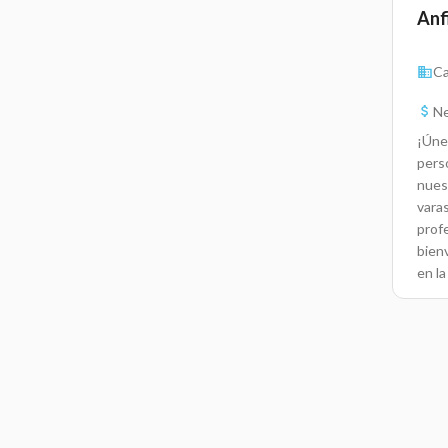
Anf
Ca
Ne
¡Úne
pers
nues
vara
profe
bien
en la
bien
de ac
rese
atend
aten
rest
solu