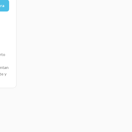
ora
rto
entan
te y
esas
te de
endo