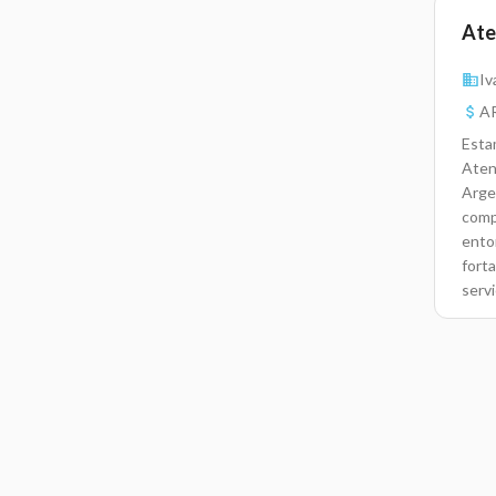
Ate
Iv
AR
Esta
Aten
Arge
comp
entor
forta
serv
clie
vent
segu
resol
sist
dese
los n
clien