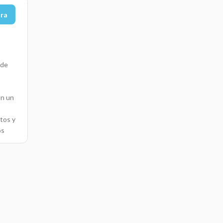
ora
 de
En un
ctos y
os
e
 el
l
bre
al