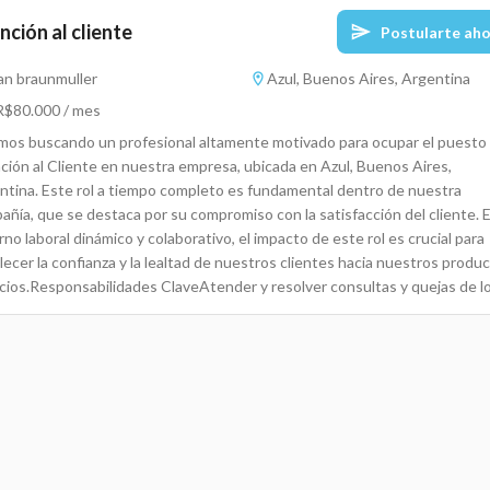
nción al cliente
Postularte ah
an braunmuller
Azul, Buenos Aires, Argentina
$80.000 / mes
mos buscando un profesional altamente motivado para ocupar el puesto
ción al Cliente en nuestra empresa, ubicada en Azul, Buenos Aires,
ntina. Este rol a tiempo completo es fundamental dentro de nuestra
añía, que se destaca por su compromiso con la satisfacción del cliente. 
no laboral dinámico y colaborativo, el impacto de este rol es crucial para
lecer la confianza y la lealtad de nuestros clientes hacia nuestros produ
icios.Responsabilidades ClaveAtender y resolver consultas y quejas de l
ntes, garantizando una experiencia excepcional.Colaborar con el equipo d
as para brindar apoyo en la promoción de productos y servicios.Realizar
imiento a las incidencias reportadas y asegurar su pronta
ución.Registrar y documentar todas las interacciones con los clientes en
ema CRM.Participar en reuniones de equipo semanalmente para revisar e
mpeño y establecer mejoras continuas.Capacitarse constantemente so
uevos productos y servicios para ofrecer información precisa a los
tes.Contribuir al desarrollo de procesos internos que mejoren el servicio 