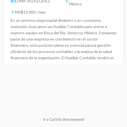
EDNA VELAZQUEZ
México
MX$12.000 / mes
En un entorno empresarial dinámico y en constante
evolución, buscamos un Auxiliar Contable para unirse a
nuestro equipo en Boca del Río, Veracruz, México. Formando
parte de una empresa en crecimiento en el sector
financiero, esta posición plena es esencial para la gestión
eficiente de los procesos contables y la mejora de la salud
financiera de la organización. El Auxiliar Contable tendrá un
papel crucial en el mantenimiento y análisis de la información
financiera, contribuyendo así a la toma de decisiones
estratégicas.Responsabilidades ClaveMantener registros
contables precisos y actualizados.Reconciliar cuentas
bancarias y otros activos financieros.Preparar informes
financieros mensuales y anuales.Asistir en la elaboración de
presupuestos y previsiones financieras.Colaborar en
auditorías internas y externas.Atender a consultas y
solicitudes del personal interno respecto a temas
Ir a CazVid directamente
contables.Apoyar en la implementación y mejora de
procesos contables.El Auxiliar Contable trabajará en