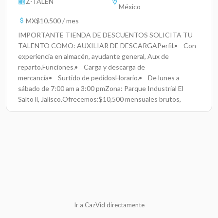
Z-TALEN
México
MX$10.500 / mes
IMPORTANTE TIENDA DE DESCUENTOS SOLICITA TU
TALENTO COMO: AUXILIAR DE DESCARGAPerfil.• Con
experiencia en almacén, ayudante general, Aux de
reparto.Funciones.• Carga y descarga de
mercancía• Surtido de pedidosHorario.• De lunes a
sábado de 7:00 am a 3:00 pmZona: Parque Industrial El
Salto ll, Jalisco.Ofrecemos:$10,500 mensuales brutos,
pagos por semana + Prestaciones de ley<
Ir a CazVid directamente