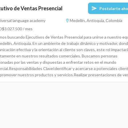
cutivo de Ventas Presencial
Postularte ah
iversal language academy
Medellín, Antioquia, Colombia
$3.027.500 / mes
mos buscando Ejecutivos de Ventas Presencial para unirse a nuestro eq
edellín, Antioquia. En un ambiente de trabajo dinámico y motivador, dond
icación efectiva y la orientación al cliente son claves, este rol impactar
ctamente en nuestros resultados comerciales. Buscamos personas
ionadas por las ventas y dispuestas a enfrentar retos en el mundo
rcial.Responsabilidades ClaveIdentificar y acercarse a potenciales clien
 promover nuestros productos y servicios.Realizar presentaciones de ve
tivas adaptadas a las necesidades del cliente.Manejar objeciones y cerra
as de manera eficiente.Establecer relaciones de confianza con los client
dar un excelente servicio post-venta.Colaborar con el equipo de ventas 
nzar los objetivos propuestos.Realizar seguimiento a las cuentas y mant
gistro actualizado de los clientes en el sistema.Participar en reuniones
nales para analizar resultados y ajustar estrategias de ventas.Requisitos
ificaciones PreferidasBachillerato (educación secundaria completa). Se
rará educación adicional en ventas o marketing.Excelentes habilidades d