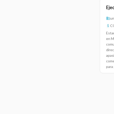
Eje
un
CO
Esta
en M
comun
dire
apas
come
para
efec
vent
brin
alca
un re
sema
Cual
valo