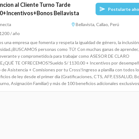
ncion al Cliente Turno Tarde
Postularte ah
0+Incentivos+Bonos Bellavista
necta
Bellavista, Callao, Perú
1200 / año
s una empresa que fomenta y respeta la igualdad de género, la inclusión 
rsidad.¡BUSCAMOS personas como TÚ! Con muchas ganas de aprender,
everante y comprometido/a para trabajar como ASESOR DE CLARO
E¿QUÉ TE OFRECEMOS?Sueldo S/ 1130.00 + Incentivos por desempeñ
 de Asistencia + Comisiones por tu Cross!Ingreso a planilla con todos l
ficios de ley desde el primer día (Gratificaciones, CTS, AFP, ESSALUD, B
urno, Asignación Familiar) y más de 100 beneficios adicionales exclusivo
ctaHorarios a elección en modalidad FULL TIME TARDE( Franja de traba
A 10PM O 2PM A 11PM ( SE BRINDA MOVILIDAD)Puntualidad en tus
sCapacitación CortaExcelente ambiente de trabajo y oportunidad de
imiento en 3 meses.REQUISITOS:Mayor de 18 años.Con o sin experienc
ia.Proactivo, dinámico y buen nivel de comunicaciónSecundaria completa
ificable)Disponibilidad para laborar en la SEDE MALL BELLAVISTA¡Postul
tros y se parte de nuestra GRAN FAMILIA!RequerimientosEducación
ma: Educación SecundariaEdad: A partir de 18 añosCOMUNICATE