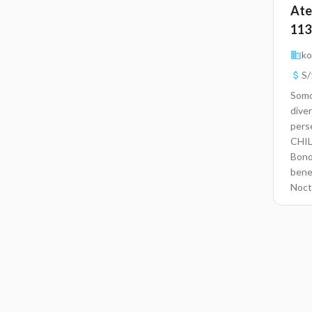
Ate
113
ko
S/
Somo
dive
pers
CHIL
Bono
bene
Noct
Kone
1PM 
Pago
crec
prev
(ver
noso
míni