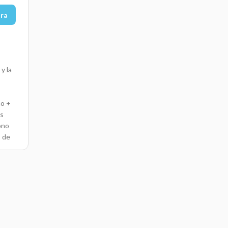
ora
y la
o +
os
ono
s de
jo de
ia
a con