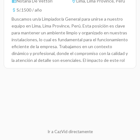
Notaria De Vettori
Lima, Lima Province, Perú
S/.1500 / año
Buscamos un/a Limpiador/a General para unirse a nuestro
equipo en Lima, Lima Province, Perú. Esta posición es clave
para mantener un ambiente limpio y organizado en nuestras
instalaciones, lo cual es fundamental para el funcionamiento
eficiente de la empresa. Trabajamos en un contexto
dinámico y profesional, donde el compromiso con la calidad y
la atención al detalle son esenciales. El impacto de este rol
se refleja en la salud y satisfacción de todos quienes utilizan
nuestros espacios.Responsabilidades ClaveRealizar la
limpieza y mantenimiento de las áreas asignadas de manera
diaria.Organizar el suministro de productos de limpieza y
materiales necesarios para las tareas.Desinfectar y limpiar
todas las superficies, mobiliario y demás elementos
presentes.Identificar y reportar cualquier inconveniente o
mantenimiento requerido en las instalaciones.Asegurar el
cumplimiento de las normas de higiene y limpieza
establecidas.Colaborar con otros miembros del equipo de
Ir a CazVid directamente
limpieza para asegurar un servicio oportuno y