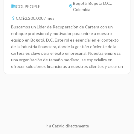
Bogotá, Bogota D.C.,
COLPEOPLE
Colombia
CO$2.200.000 / mes
Buscamos un Líder de Recuperación de Cartera con un
enfoque profesional y motivador para unirse a nuestro
equipo en Bogotá, D.C. Este rol es esencial en el contexto
de la industria financiera, donde la gestión eficiente de la
cartera es clave para el éxito empresarial. Nuestra empresa,
una organización de tamaño mediano, se especializa en
ofrecer soluciones financieras a nuestros clientes y crear un
ambiente de trabajo colaborativo que propicie el
crecimiento profesional y personal.Responsabilidades
ClaveDirigir y motivar al equipo en la gestión de la
recuperación de cartera, asegurando el cumplimiento de
objetivos establecidos.Analizar datos financieros y reportes
de cartera para identificar áreas de mejora y oportunidades
de crecimiento.Facilitar la comunicación efectiva entre el
equipo y otros departamentos para optimizar procesos y
resultados.Implementar estrategias de recuperación
Ir a CazVid directamente
adaptadas a las necesidades del cliente, garantizando