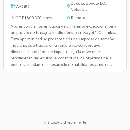
Bogotá, Bogota D.C.,
WEGBC
Colombia
COP$800.000 / mes
Remoto
Nos encontramos en busca de un talento excepcional para
un puesto de trabajo a medio tiempo en Bogotá, Colombia.
Esta oportunidad se presenta en una empresa de tamaño
mediano, que trabaja en un ambiente colaborativo y
dinámico. El rol tiene un impacto significativo en el
rendimiento del equipo, al contribuir a los objetivos de la
empresa mediante el desarrollo de habilidades clave en la
gestión del tiempo y la atención al
detalle.Responsabilidades ClaveColaborar con el equipo en
tareas diarias que contribuyan al logro de los objetivos
establecidos.Administrar y priorizar tareas de manera
efectiva para cumplir con plazos y estándares de
calidad.Resolver problemas de manera eficiente, buscando
soluciones adecuadas y rápidas.Proporcionar atención al
detalle en la revisión de documentos y entrega de
trabajos.Participar activamente en reuniones de equipo y
Ir a CazVid directamente
aportar ideas que mejoren los procesos.Realizar un