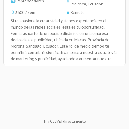
Emprendedores
Province, Ecuador
$600 / sem
Remoto
Si te apasiona la creatividad y tienes experiencia en el
mundo de las redes sociales, esta es tu oportunidad.
Formarás parte de un equipo dinámico en una empresa
dedicada a la publicidad, ubicada en Macas, Provincia de
Morona-Santiago, Ecuador. Este rol de medio tiempo te
permitirá contribuir significativamente a nuestra estrategia
de marketing y publicidad, ayudando a aumentar nuestro
alcance y reconocimiento en el mercado
local.Responsabilidades ClaveDesarrollar y ejecutar
campañas creativas en redes sociales que resalten nuestra
marca y productos.Interactuar con la comunidad online,
respondiendo a comentarios y mensajes con un enfoque
profesional y amistoso.Crear contenido visual y textual
atractivo para publicaciones en nuestras
plataformas.Monitorear y analizar el rendimiento de las
campañas, proporcionando informes y sugerencias de
Ir a CazVid directamente
mejora.Colaborar con el equipo de marketing para alinear
estrategias y objetivos.Actualizar constantemente las