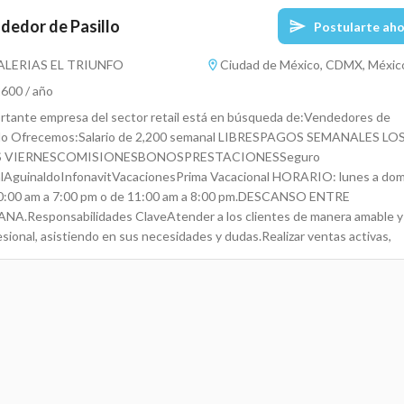
dedor de Pasillo
Postularte ah
ALERIAS EL TRIUNFO
Ciudad de México, CDMX, Méxic
600 / año
rtante empresa del sector retail está en búsqueda de:Vendedores de
llo Ofrecemos:Salario de 2,200 semanal LIBRESPAGOS SEMANALES LO
S VIERNESCOMISIONESBONOSPRESTACIONESSeguro
alAguinaldoInfonavitVacacionesPrima Vacacional HORARIO: lunes a do
0:00 am a 7:00 pm o de 11:00 am a 8:00 pm.DESCANSO ENTRE
NA.Responsabilidades ClaveAtender a los clientes de manera amable y
sional, asistiendo en sus necesidades y dudas.Realizar ventas activas,
oviendo los productos disponibles en el pasillo.Colaborar con otros
bros del equipo para mantener un ambiente de trabajo positivo y
iente.Asegurarse de que el área de ventas esté limpia, organizada y atra
 los clientes.Monitorear el inventario, asegurando que los productos est
 surtidos y en buenas condiciones.RequisitoEducación mínima de
ndaria.Habilidades en atención al cliente y ventas.Capacidad para trabaja
po y colaborar efectivamente.Experiencia previa en ventas o atención al
nte es deseable, pero no imprescindible.Interesados postularse por este