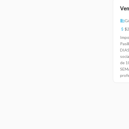
Ven
G
$2
Impo
Pasi
DIA
soci
de 1
SEMA
profe
prom
miem
efic
para
bien
secu
equi
clie