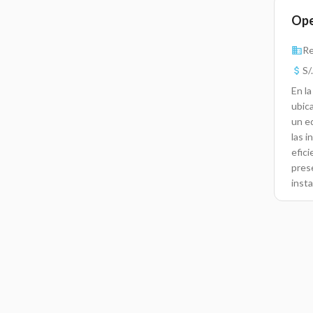
Ope
R
S/
En l
ubic
un e
las i
efic
pres
insta
aseg
ofic
mant
daño 
corr
nece
sani
de l