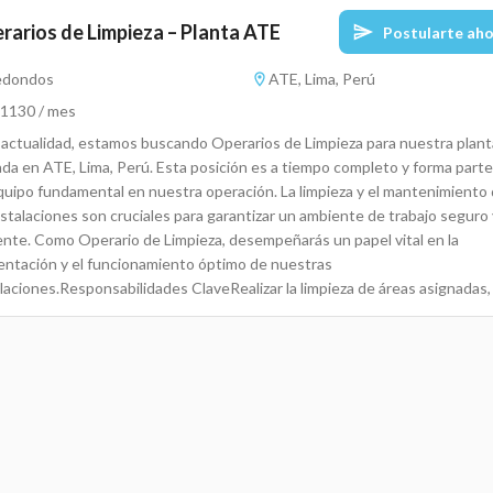
rarios de Limpieza – Planta ATE
Postularte ah
edondos
ATE, Lima, Perú
.1130 / mes
a actualidad, estamos buscando Operarios de Limpieza para nuestra plant
ada en ATE, Lima, Perú. Esta posición es a tiempo completo y forma part
quipo fundamental en nuestra operación. La limpieza y el mantenimiento
nstalaciones son cruciales para garantizar un ambiente de trabajo seguro 
iente. Como Operario de Limpieza, desempeñarás un papel vital en la
entación y el funcionamiento óptimo de nuestras
laciones.Responsabilidades ClaveRealizar la limpieza de áreas asignadas,
urando un ambiente limpio y ordenado.Desinfectar espacios comunes y
inas, cumpliendo con estándares de higiene establecidos.Manipular y
ener correctamente los equipos y productos de limpieza.Reportar cualq
o anormalidad en las instalaciones a la supervisión
espondiente.Colaborar en la organización y descarga de materiales de lim
sarios.Participar en la implementación de protocolos de limpieza y
tización.Asistir en la formación de nuevos colaboradores en procedimien
impieza.Calificaciones Requeridas y PreferidasEducación: Secundaria