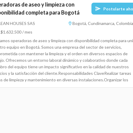
radoras de aseo y limpieza con
Postularte ah
ponibilidad completa para Bogotá
LEAN HOUSES SAS
Bogotá, Cundinamarca, Colombi
$1.632.500 / mes
amos operadoras de aseo y limpieza con disponibilidad completa para uni
tro equipo en Bogotá. Somos una empresa del sector de servicios,
rometida con mantener la limpieza y el orden en diversos espacios de
ajo. Ofrecemos un entorno laboral dinámico y colaborativo donde cada
ro del equipo tiene un impacto significativo en la calidad de nuestros
cios y la satisfacción del cliente.Responsabilidades ClaveRealizar tareas
as de limpieza y mantenimiento en diversas instalaciones.Organizar los
nistros de limpieza y asegurarse de que estén disponibles y en buen
do.Colaborar con otros miembros del equipo para garantizar un ambiente
jo eficiente y efectivo.Atender las solicitudes y requerimientos del pers
entes en relación con la limpieza y organización de los espacios.Reportar
quier problema o necesidad de mantenimiento en las instalaciones.Ejecu
s con atención al detalle, garantizando la alta calidad en los
ltados.Demostrar flexibilidad y capacidad para adaptarse a diferentes
rnos y horarios laborales.Calificaciones Requeridas y PreferidasEducació