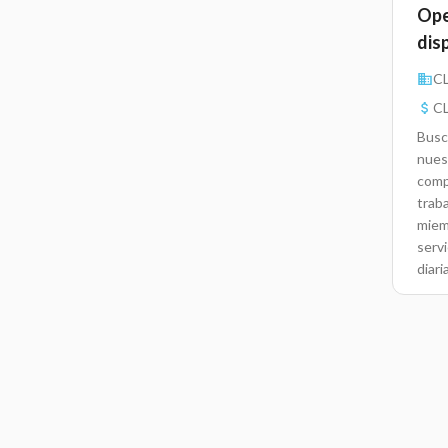
Ope
dis
C
CL
Busc
nues
comp
trab
miemb
servi
diari
sumi
esta
traba
o cli
cual
tarea
resu
ento