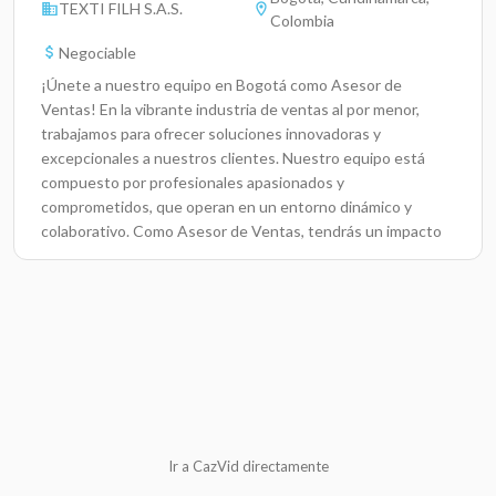
TEXTI FILH S.A.S.
Colombia
Negociable
¡Únete a nuestro equipo en Bogotá como Asesor de
Ventas! En la vibrante industria de ventas al por menor,
trabajamos para ofrecer soluciones innovadoras y
excepcionales a nuestros clientes. Nuestro equipo está
compuesto por profesionales apasionados y
comprometidos, que operan en un entorno dinámico y
colaborativo. Como Asesor de Ventas, tendrás un impacto
directo en la satisfacción del cliente y en el éxito de nuestra
empresa, al brindar un servicio excepcional y establecer
relaciones duraderas. LUNES A SÁBADO Responsabilidades
ClaveAsesorar a los clientes sobre productos y servicios,
garantizando su satisfacción.Desarrollar habilidades
efectivas de comunicación y persuasión para cerrar
ventas.Atender y resolver inquietudes de los clientes con
un enfoque en el servicio.Colaborar en equipo para alcanzar
metas de ventas mensuales.Participar en capacitaciones
Ir a CazVid directamente
para mejorar conocimientos de producto y técnicas de