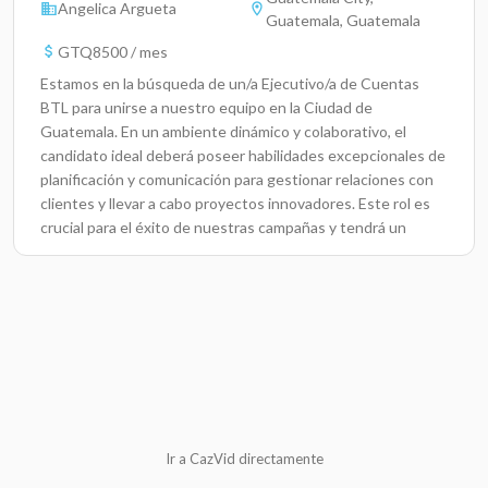
Angelica Argueta
Guatemala, Guatemala
GTQ8500 / mes
Estamos en la búsqueda de un/a Ejecutivo/a de Cuentas
BTL para unirse a nuestro equipo en la Ciudad de
Guatemala. En un ambiente dinámico y colaborativo, el
candidato ideal deberá poseer habilidades excepcionales de
planificación y comunicación para gestionar relaciones con
clientes y llevar a cabo proyectos innovadores. Este rol es
crucial para el éxito de nuestras campañas y tendrá un
impacto directo en el crecimiento y la percepción de la
marca en el mercado.Responsabilidades ClaveDesarrollar y
gestionar relaciones sólidas con los clientes, asegurando
una comunicación constante y efectiva.Planificar y
coordinar estrategias de marketing BTL adaptadas a las
necesidades y objetivos de cada cliente.colaborar con
equipos creativos y de producción para asegurar una
ejecución impecable de las campañas.Supervisar la gestión
de proyectos de principio a fin, asegurando que se cumplan
Ir a CazVid directamente
los plazos y los presupuestos.Realizar presentaciones y