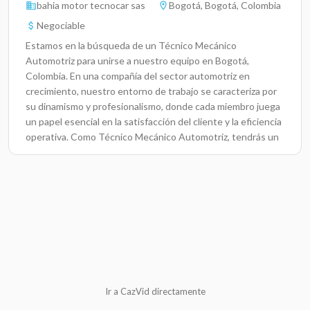
bahia motor tecnocar sas
Bogotá, Bogotá, Colombia
Negociable
Estamos en la búsqueda de un Técnico Mecánico
Automotriz para unirse a nuestro equipo en Bogotá,
Colombia. En una compañía del sector automotriz en
crecimiento, nuestro entorno de trabajo se caracteriza por
su dinamismo y profesionalismo, donde cada miembro juega
un papel esencial en la satisfacción del cliente y la eficiencia
operativa. Como Técnico Mecánico Automotriz, tendrás un
impacto directo en la experiencia del cliente y en el
funcionamiento óptimo de vehículos de alta
gama.Responsabilidades ClaveRealizar diagnósticos de
fallas en vehículos y determinar soluciones
adecuadas.Ejecutar labores de mantenimiento preventivo y
correctivo de vehículos de alta gama.Reparar componentes
mecánicos y eléctricos de los automóviles siguiendo los
estándares del fabricante.Atender a los clientes, ofreciendo
un servicio excepcional y asesoría en el mantenimiento de
sus vehículos.Colaborar con el equipo para asegurar
Ir a CazVid directamente
tiempos de entrega en los servicios de