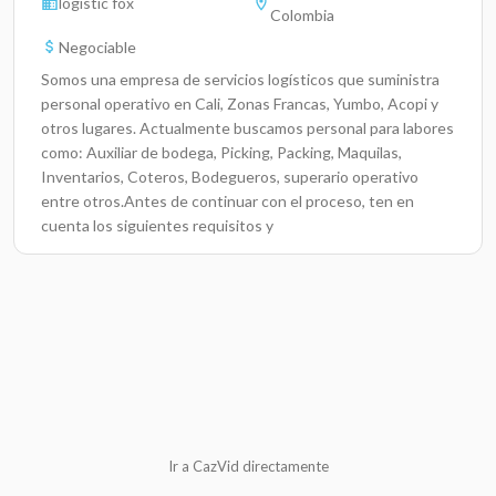
logistic fox
Colombia
Negociable
Somos una empresa de servicios logísticos que suministra
personal operativo en Cali, Zonas Francas, Yumbo, Acopi y
otros lugares. Actualmente buscamos personal para labores
como: Auxiliar de bodega, Picking, Packing, Maquilas,
Inventarios, Coteros, Bodegueros, superario operativo
entre otros.Antes de continuar con el proceso, ten en
cuenta los siguientes requisitos y
condiciones:Requisitos:• Disponibilidad total de tiempo
(turnos rotativos – trasnocho ocasional).• Disponibilidad
para laborar en Zona Franca del pacifico –
Palmira • Experiencia comprobable en labores
operativas.• Medio de transporte propio o facilidad para
llegar al lugar de trabajo.• Disposición para apoyar
cualquier tipo de actividad operativa.Condiciones del
contrato:• Tipo de contrato: Obra o labor (con todas las
prestaciones de ley).• Afiliaciones: EPS, pensión, caja de
Ir a CazVid directamente
compensación, primas y vacaciones.• Pago de horas extras
si aplica.• No se paga el día si hay inasistencia.• Si el