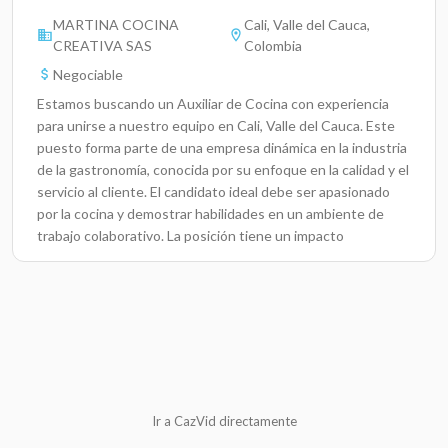
MARTINA COCINA
Cali, Valle del Cauca,
CREATIVA SAS
Colombia
Negociable
Estamos buscando un Auxiliar de Cocina con experiencia
para unirse a nuestro equipo en Cali, Valle del Cauca. Este
puesto forma parte de una empresa dinámica en la industria
de la gastronomía, conocida por su enfoque en la calidad y el
servicio al cliente. El candidato ideal debe ser apasionado
por la cocina y demostrar habilidades en un ambiente de
trabajo colaborativo. La posición tiene un impacto
significativo en la operación diaria de nuestra cocina,
asegurando que los alimentos se preparen de acuerdo con
los estándares establecidos y se ofrezcan a nuestros
clientes con la mejor calidad posible.Responsabilidades
ClavePreparar ingredientes y ayudar en la elaboración de
platos bajo la supervisión del chef.Mantener la limpieza y
organización de la cocina y sus equipos conforme a las
normas de sanidad.Asistir en la planificación y ejecución del
Ir a CazVid directamente
menú diario según las necesidades del servicio.Colaborar