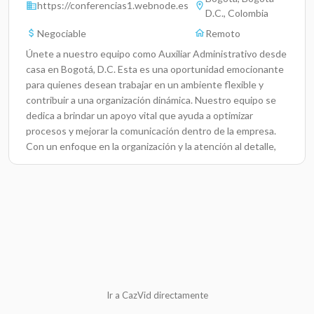
https://conferencias1.webnode.es
D.C., Colombia
Negociable
Remoto
Únete a nuestro equipo como Auxiliar Administrativo desde
casa en Bogotá, D.C. Esta es una oportunidad emocionante
para quienes desean trabajar en un ambiente flexible y
contribuir a una organización dinámica. Nuestro equipo se
dedica a brindar un apoyo vital que ayuda a optimizar
procesos y mejorar la comunicación dentro de la empresa.
Con un enfoque en la organización y la atención al detalle,
estarás en el corazón de nuestras operaciones
administrativas.Responsabilidades ClaveGestionar la
correspondencia y asegúrate de que toda la información
importante se maneje correctamente.Organizar
documentos y archivos digitales para mejorar la eficiencia
del equipo.Controlar y actualizar bases de datos con
información relevante.Responder a consultas y brindar
atención al cliente de manera proactiva.Colaborar con otros
departamentos para asegurar un flujo de trabajo
Ir a CazVid directamente
armonioso.Realizar informes periódicos sobre el estado de