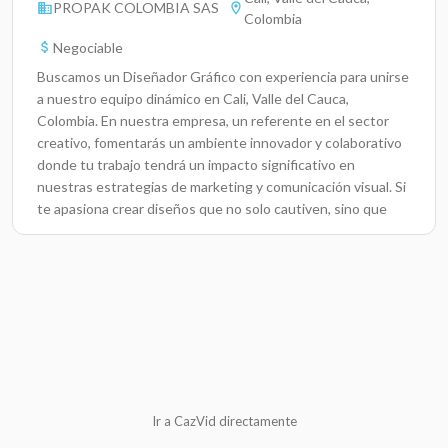
PROPAK COLOMBIA SAS
Colombia
Negociable
Buscamos un Diseñador Gráfico con experiencia para unirse
a nuestro equipo dinámico en Cali, Valle del Cauca,
Colombia. En nuestra empresa, un referente en el sector
creativo, fomentarás un ambiente innovador y colaborativo
donde tu trabajo tendrá un impacto significativo en
nuestras estrategias de marketing y comunicación visual. Si
te apasiona crear diseños que no solo cautiven, sino que
también comuniquen, ¡este es el lugar para
ti!Responsabilidades ClaveDesarrollar conceptos visuales y
diseños atractivos que cumplan con los requisitos del
cliente y los objetivos de la marca.Trabajar con Adobe
Photoshop e Illustrator para crear contenido gráfico
variado, desde ilustraciones hasta campañas
publicitarias.Colaborar con el equipo de marketing digital
para diseñar materiales promocionales, incluyendo
publicaciones para redes sociales, banners y
Ir a CazVid directamente
newsletters.Realizar fotografía y edición de imágenes para