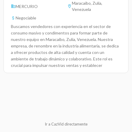
Maracaibo, Zulia,
MERCURIO
Venezuela
Negociable
Buscamos vendedores con experiencia en el sector de
consumo masivo y condimentos para formar parte de
nuestro equipo en Maracaibo, Zulia, Venezuela. Nuestra
empresa, de renombre en la industria alimentaria, se dedica
a ofrecer productos de alta calidad y cuenta con un
ambiente de trabajo dinámico y colaborativo. Este rol es
crucial para impulsar nuestras ventas y establecer
relaciones sólidas con nuestros clientes, contribuyendo al
crecimiento y éxito de la empresa.Responsabilidades
ClaveVisitar a clientes potenciales y existentes para
promover nuestros productos de consumo masivo y
condimentos.Desarrollar y mantener relaciones comerciales
efectivas con los clientes.Establecer metas de ventas y
reportar el progreso al gerente de ventas.Realizar
seguimientos de pedidos y asegurarse de que se cumplan
las expectativas del cliente.Identificar nuevas
Ir a CazVid directamente
oportunidades de mercado y proponer estrategias para