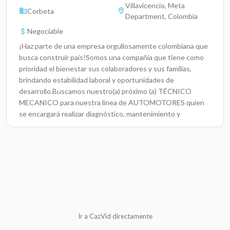
Villavicencio, Meta
Corbeta
Department, Colombia
Negociable
¡Haz parte de una empresa orgullosamente colombiana que
busca construir país!Somos una compañía que tiene como
prioridad el bienestar sus colaboradores y sus familias,
brindando estabilidad laboral y oportunidades de
desarrollo.Buscamos nuestro(a) próximo (a) TÉCNICO
MECANICO para nuestra línea de AUTOMOTORES quien
se encargará realizar diagnóstico, mantenimiento y
reparación de los vehículos y motocicletas que le sean
asignados en el CST, brindando una entrega de calidad y
servicio de acuerdo con los procesos establecidos. Debes
ser Técnico en: Mtto y reparación de motocicletas y contar
mínimo con 2 años de experiencia en mtto y reparación de
motocicletas. Condiciones:Contrato a término indefinido,
directamente con la compañía.Horario: Disponibilidad para
laborar en horario de centro comercial (domingo a domingo
con día compensatorio en semana). Salario: $ 1.982.000+
Ir a CazVid directamente
Variable + Beneficios extra legales Te invitamos hacer parte