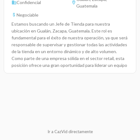
Confidencial
Guatemala
Negociable
Estamos buscando un Jefe de Tienda para nuestra
ubicación en Gualán, Zacapa, Guatemala. Este rol es
fundamental para el éxito de nuestra operación, ya que será
responsable de supervisar y gestionar todas las actividades
de la tienda en un entorno dinámico y de alto volumen.
Como parte de una empresa sólida en el sector retail, esta
posición ofrece una gran oportunidad para liderar un equipo
y optimizar la experiencia del cliente, garantizando el
cumplimiento de los objetivos de ventas y la correcta
gestión del inventario.OfrecemosSalario competitivo más
comisionesPrestaciones de leyEstabilidad
laboralDisponibilidad de horarios rotativosCalificaciones
Requeridas y PreferidasTítulo de Licenciatura en
Administración de Empresas.Habilidades en liderazgo,
negociación, ventas y atención al cliente.Conocimientos en
gestión de inventarios y resolución de problemas.Mínimo 2
Ir a CazVid directamente
años como Jefe de Tienda o puestos similaresOrientado a