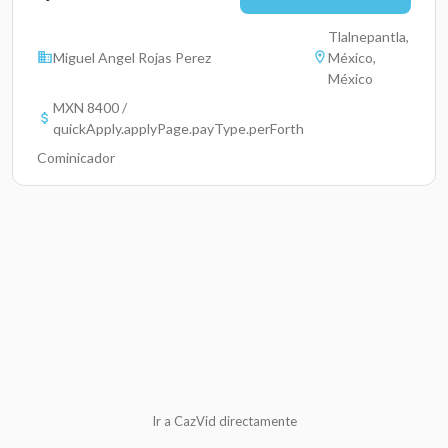
Tlalnepantla,
Miguel Angel Rojas Perez
México,
México
MXN 8400 /
quickApply.applyPage.payType.perForth
Cominicador
Ir a CazVid directamente