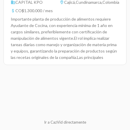
CAPITAL KPO
Cajicá,Cundinamarca,Colombia
CO$1.300.000 / mes
Importante planta de producción de alimentos requiere
Ayudante de Cocina, con experiencia mínima de 1 año en
cargos similares, preferiblemente con certificación de
manipulación de alimentos vigente.El rol implica realizar
tareas diarias como manejo y organización de materia prima
y equipos, garantizando la preparación de productos según
las recetas originales de la compañía.Las principales
responsabilidades incluyen planificar la preparación de
productos según los requerimientos comerciales y organizar
el control diario de insumos.Salario: $1.300.000Contrato:
Termino IndefinidoLugar: CajicáTipo de puesto: Tiempo
completo
Ir a CazVid directamente