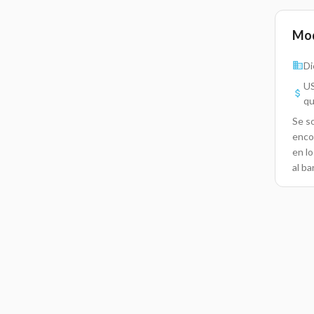
Mod
Di
US
qu
Se s
enco
en lo
al ba