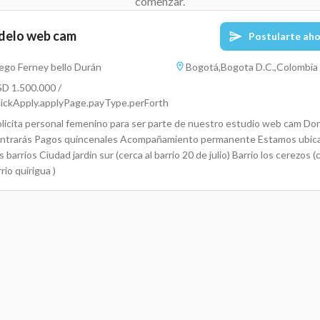
comenzar.
elo web cam
Postularte ah
ego Ferney bello Durán
Bogotá,Bogota D.C.,Colombia
D 1.500.000 /
ickApply.applyPage.payType.perForth
olicita personal femenino para ser parte de nuestro estudio web cam Do
ntrarás Pagos quincenales Acompañamiento permanente Estamos ubic
s barrios Ciudad jardín sur (cerca al barrio 20 de julio) Barrio los cerezos (
rrio quirigua )