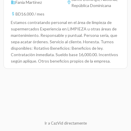
Fania Martinez
República Dominicana
BD16.000 / mes
Estamos contratando personal en el área de limpieza de
supermercados Experiencia en LIMPIEZA u otras áreas de
mantenimiento. Responsable y puntual. Persona seria, que
sepa acatar órdenes. Servicio al cliente. Honesta. Turnos
disponibles: Rotativo Beneficios: Beneficios de ley.
Contratación inmediata. Sueldo base 16,000.00. Incentivos
según aplique. Otros beneficios propios de la empresa.
Seguro médico. Uniforme. Ambiente laboral dinámico.
Prestaciones de Ley. Crecimiento Laboral. Programas de
capacitaciones.
Ir a CazVid directamente