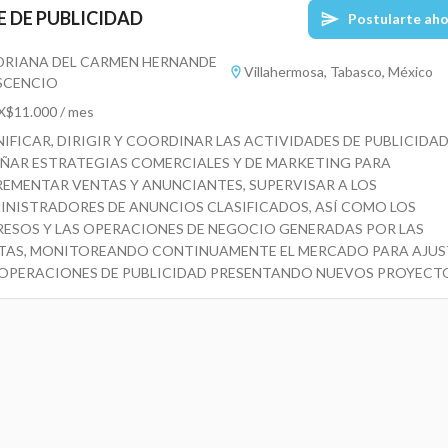
E DE PUBLICIDAD
Postularte ah
DRIANA DEL CARMEN HERNANDE
Villahermosa, Tabasco, México
SCENCIO
$11.000 / mes
NIFICAR, DIRIGIR Y COORDINAR LAS ACTIVIDADES DE PUBLICIDAD
EÑAR ESTRATEGIAS COMERCIALES Y DE MARKETING PARA
REMENTAR VENTAS Y ANUNCIANTES, SUPERVISAR A LOS
INISTRADORES DE ANUNCIOS CLASIFICADOS, ASÍ COMO LOS
RESOS Y LAS OPERACIONES DE NEGOCIO GENERADAS POR LAS
TAS, MONITOREANDO CONTINUAMENTE EL MERCADO PARA AJUS
 OPERACIONES DE PUBLICIDAD PRESENTANDO NUEVOS PROYECT
PUESTAS PUBLICITARIAS A LOS CLIENTES. TRABAJO 99% CAMPO.