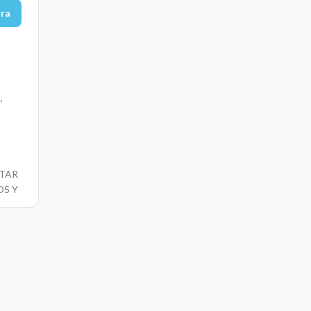
ora
,
TAR
OS Y