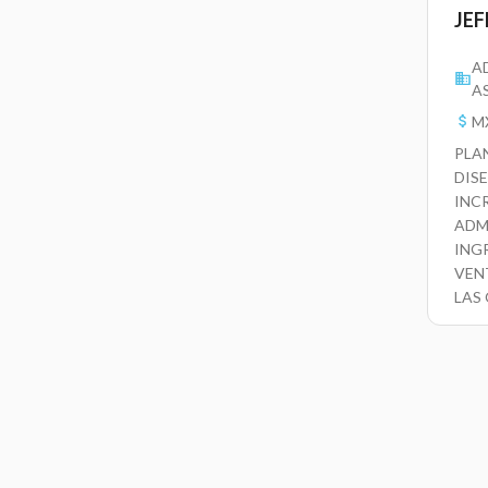
JEF
A
A
MX
PLA
DIS
INC
ADM
ING
VEN
LAS
PRO