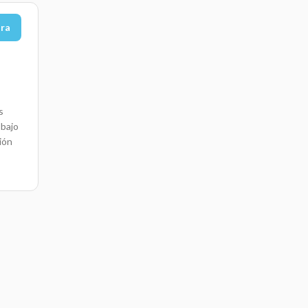
ora
s
 bajo
ción