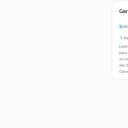
Ger
Ma
Ne
Lider
para
su re
del c
Gere