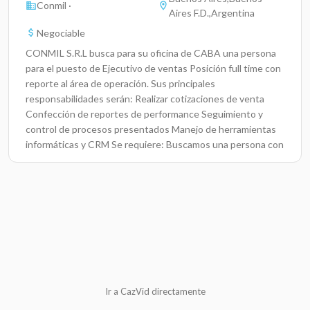
Conmil ·
Aires F.D.,Argentina
Negociable
CONMIL S.R.L busca para su oficina de CABA una persona
para el puesto de Ejecutivo de ventas Posición full time con
reporte al área de operación. Sus principales
responsabilidades serán: Realizar cotizaciones de venta
Confección de reportes de performance Seguimiento y
control de procesos presentados Manejo de herramientas
informáticas y CRM Se requiere: Buscamos una persona con
conocimiento en la industria de equipamiento médico. Para
posición en formato de full time en forma presencial en
Ir a CazVid directamente