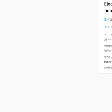
Ejec
fin
QN
CO
Prim
clien
empr
Whats
evalu
info
corr