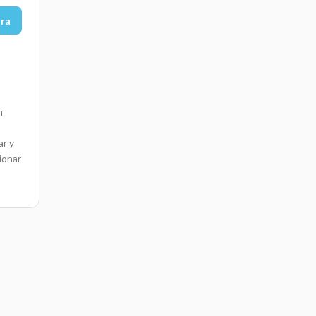
ora
n
ar y
ionar