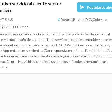
utivo servicio al cliente sector
Postularte ah
anciero
T S.A.S
Bogotá,Bogota D.C.,Colombia
$1.300.000 / mes
era empresa rebancarizadora de Colombia busca ejecutivo de servicio al
te Mínimo un año de experiencia en servicio al cliente preferiblemente e
esas del sector financiero o banca. FUNCIONES: I Gestionar llamadas y
App entrantes y salientes (Dar respuesta en primera línea) II. Identific
ar las necesidades de los clientes para lograr su satisfacción IV. Proporc
rmación precisa, válida y completa usando los métodos y herramientas
ectos.