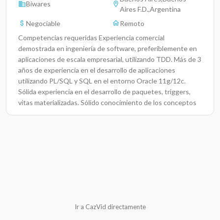
Biwares
Aires F.D.,Argentina
Negociable
Remoto
Competencias requeridas Experiencia comercial
demostrada en ingeniería de software, preferiblemente en
aplicaciones de escala empresarial, utilizando TDD. Más de 3
años de experiencia en el desarrollo de aplicaciones
utilizando PL/SQL y SQL en el entorno Oracle 11g/12c.
Sólida experiencia en el desarrollo de paquetes, triggers,
vitas materializadas. Sólido conocimiento de los conceptos
de RDBMS(Sistema de gestión de bases de datos
relacionales), diseñando bases de datos en el entorno
Oracle 11g/
Ir a CazVid directamente