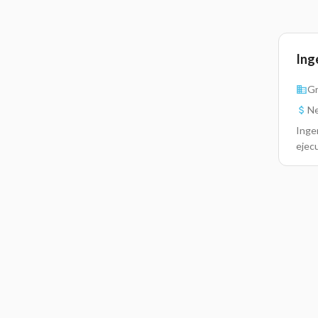
Ing
Gr
Ne
Inge
ejecu