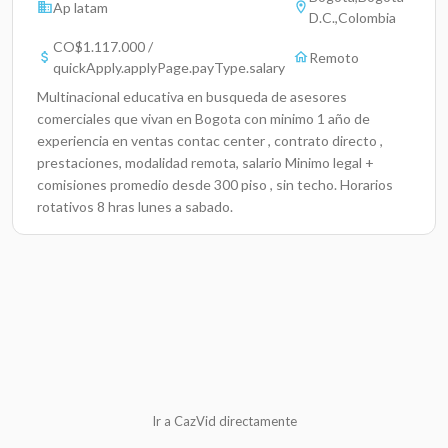
Ap latam
D.C.,Colombia
CO$1.117.000 /
Remoto
quickApply.applyPage.payType.salary
Multinacional educativa en busqueda de asesores
comerciales que vivan en Bogota con minimo 1 año de
experiencia en ventas contac center , contrato directo ,
prestaciones, modalidad remota, salario Minimo legal +
comisiones promedio desde 300 piso , sin techo. Horarios
rotativos 8 hras lunes a sabado.
Ir a CazVid directamente