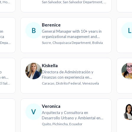
control financiero
San Pedro Sula, Cortés Department, Honduras
San Salvador, San Salvador Department, El Salvador
Berenice
B
L
en
General Manager with 10+ years in
ica
organizational management and
finance
Villa Cañada La Laguna, Santa Cruz Department, Bolivia
Sucre, Chuquisaca Department, Bolivia
Kiskella
to
Directora de Administración y
a en
Finanzas con experiencia en
optimización de costos operativos
Santa Ana, Santa Ana Department, El Salvador
Caracas, Distrito Federal, Venezuela
Veronica
V
Arquitecta y Consultora en
Desarrollo Urbano y Ambiental en
Quito
Quito, Pichincha, Ecuador