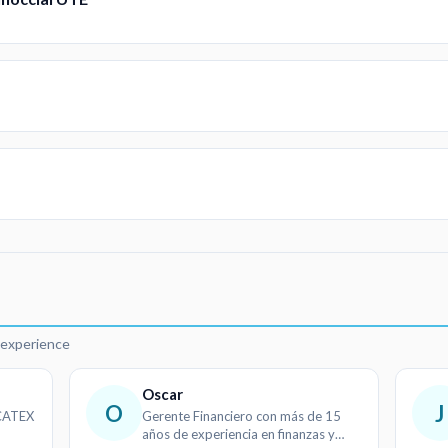
d
r experience
Oscar
O
J
LCATEX
Gerente Financiero con más de 15
años de experiencia en finanzas y