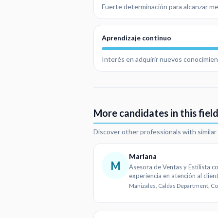
Fuerte determinación para alcanzar met
Aprendizaje continuo
Interés en adquirir nuevos conocimien
More candidates in this fiel
Discover other professionals with simila
Mariana
M
Asesora de Ventas y Estilista c
experiencia en atención al clien
estética
Manizales, Caldas Department, C