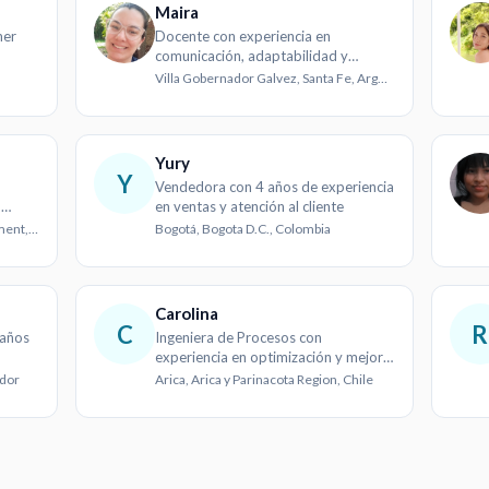
Maira
mer
Docente con experiencia en
comunicación, adaptabilidad y
resolución de problemas
Villa Gobernador Galvez, Santa Fe, Argentina
Yury
Y
Vendedora con 4 años de experiencia
n
en ventas y atención al cliente
ación
Cabo de Hornos, Atlántida Department, Honduras
Bogotá, Bogota D.C., Colombia
Carolina
C
R
 años
Ingeniera de Procesos con
experiencia en optimización y mejora
continua en la industria minera y de
ador
Arica, Arica y Parinacota Region, Chile
celulosa