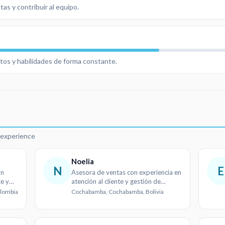
as y contribuir al equipo.
tos y habilidades de forma constante.
d
r experience
Noelia
N
E
on
Asesora de ventas con experiencia en
te y
atención al cliente y gestión de
pedidos
olombia
Cochabamba, Cochabamba, Bolivia