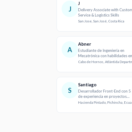
J
J
Delivery Associate with Custo
Service & Logistics Skills
San Jose, San José, Costa Rica
Abner
A
Estudiante de Ingeniería en
Mecatrónica con habilidades e
sistemas de control y program
Santiago
S
Desarrollador Front-End con 5
de experiencia en proyectos
innovadores
Hacienda Pintado, Pichincha, Ecu