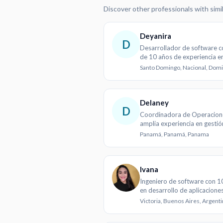
Discover other professionals with simi
Deyanira
D
Desarrollador de software 
de 10 años de experiencia e
soluciones digitales
Delaney
D
Coordinadora de Operacion
amplia experiencia en gestió
hotelera y administrativa
Panamá, Panamá, Panama
Ivana
Ingeniero de software con 1
en desarrollo de aplicacione
móviles
Victoria, Buenos Aires, Argent