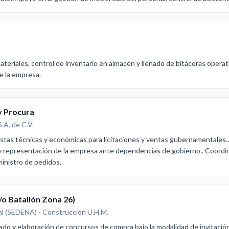
eriales, control de inventario en almacén y llenado de bitácoras operat
e la empresa.
y Procura
.A. de C.V.
tas técnicas y económicas para licitaciones y ventas gubernamentales.. 
y representación de la empresa ante dependencias de gobierno.. Coordi
ministro de pedidos.
/o Batallón Zona 26)
al (SEDENA) - Construcción U.H.M.
ado y elaboración de concursos de compra bajo la modalidad de invitació