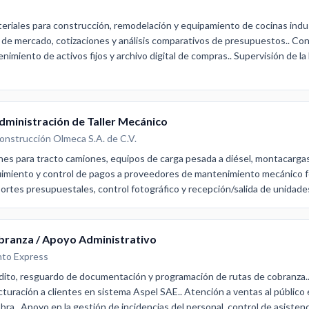
riales para construcción, remodelación y equipamiento de cocinas indus
e mercado, cotizaciones y análisis comparativos de presupuestos.. Cont
imiento de activos fijos y archivo digital de compras.. Supervisión de la 
ministración de Taller Mecánico
onstrucción Olmeca S.A. de C.V.
es para tracto camiones, equipos de carga pesada a diésel, montacargas
uimiento y control de pagos a proveedores de mantenimiento mecánico for
ortes presupuestales, control fotográfico y recepción/salida de unidade
branza / Apoyo Administrativo
nto Express
rédito, resguardo de documentación y programación de rutas de cobranza.. 
cturación a clientes en sistema Aspel SAE.. Atención a ventas al público 
ra.. Apoyo en la gestión de incidencias del personal, control de asisten