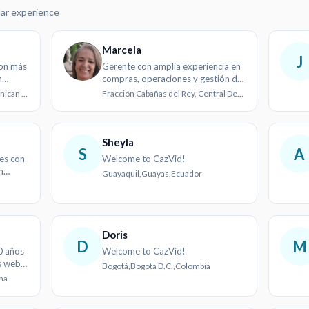
lar experience
Marcela
J
con más
Gerente con amplia experiencia en
n
compras, operaciones y gestión de
personal
Santo Domingo, Nacional, Dominican Republic
Fracción Cabañas del Rey, Central Department, Paraguay
Sheyla
S
A
es con
Welcome to CazVid!
n
Guayaquil,Guayas,Ecuador
Doris
D
M
0 años
Welcome to CazVid!
s web y
Bogotá,Bogota D.C.,Colombia
ina