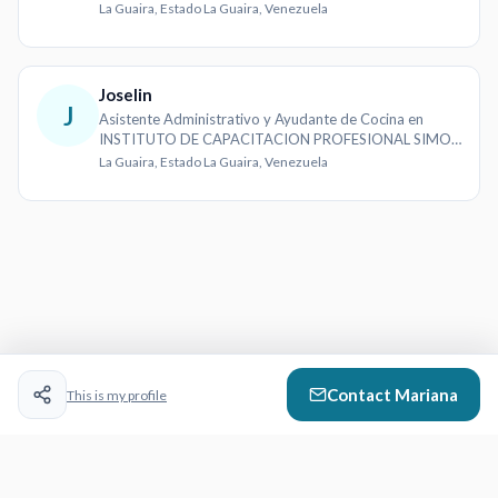
La Guaira, Estado La Guaira, Venezuela
Joselin
J
Asistente Administrativo y Ayudante de Cocina en
INSTITUTO DE CAPACITACION PROFESIONAL SIMON
BOLIVAR
La Guaira, Estado La Guaira, Venezuela
Contact
Mariana
This is my profile
CazVid
- Video Resumes That Work