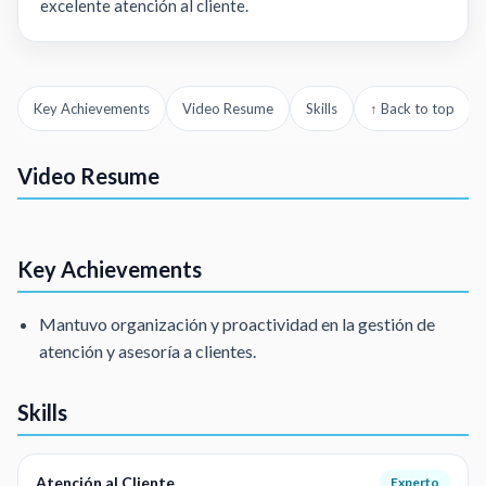
excelente atención al cliente.
Key Achievements
Video Resume
Skills
↑ Back to top
Servicio al cliente
Video Resume
Servicio al cliente
Asesor al clie
Key Achievements
Mantuvo organización y proactividad en la gestión de
atención y asesoría a clientes.
Skills
Atención al Cliente
Experto