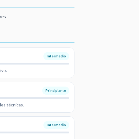
nes.
Intermedio
ivo.
Principiante
des técnicas.
Intermedio