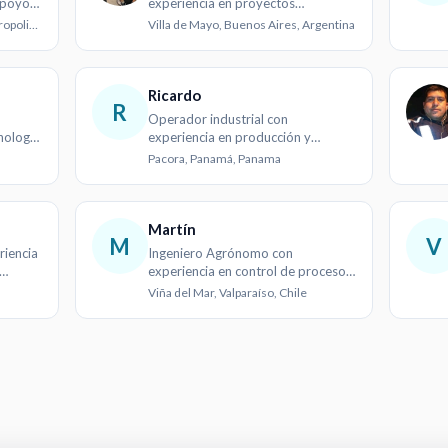
apoyo y
experiencia en proyectos
tecnológicos innovadores
Santiago de Chile, Santiago Metropolitan, Chile
Villa de Mayo, Buenos Aires, Argentina
Ricardo
R
Operador industrial con
nología
experiencia en producción y
construcción
Pacora, Panamá, Panama
Martín
M
V
riencia
Ingeniero Agrónomo con
experiencia en control de procesos
y trazabilidad agrícola
Viña del Mar, Valparaíso, Chile