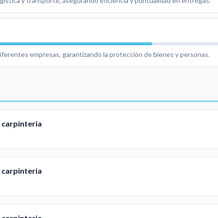
gística y transporte, asegurando eficiencia y puntualidad en entregas.
iferentes empresas, garantizando la protección de bienes y personas.
 carpinteria
 carpinteria
 carpinteria