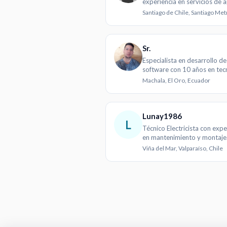
experiencia en servicios de 
seguridad
Sr.
Especialista en desarrollo de
software con 10 años en tec
y programación
Machala, El Oro, Ecuador
Lunay1986
L
Técnico Electricista con expe
en mantenimiento y montaje
eléctrico industrial y minero
Viña del Mar, Valparaíso, Chile