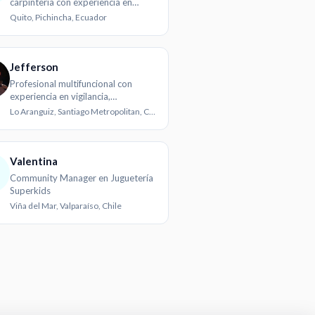
carpintería con experiencia en
distribución y manejo de
Quito, Pichincha, Ecuador
mercancías
Jefferson
Profesional multifuncional con
experiencia en vigilancia,
construcción y logística
Lo Aranguiz, Santiago Metropolitan, Chile
Valentina
Community Manager en Juguetería
Superkids
Viña del Mar, Valparaíso, Chile