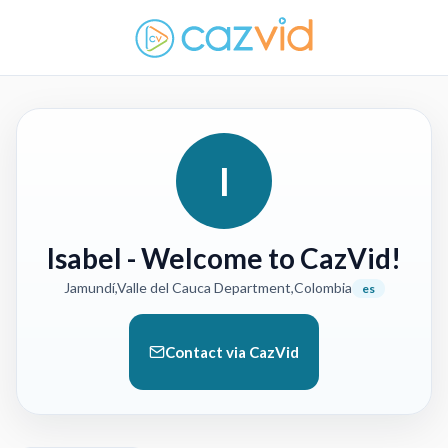
I
Isabel
- Welcome to CazVid!
Jamundí,Valle del Cauca Department,Colombia
es
Contact via CazVid